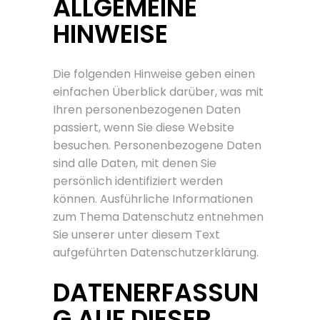
ALLGEMEINE
HINWEISE
Die folgenden Hinweise geben einen
einfachen Überblick darüber, was mit
Ihren personenbezogenen Daten
passiert, wenn Sie diese Website
besuchen. Personenbezogene Daten
sind alle Daten, mit denen Sie
persönlich identifiziert werden
können. Ausführliche Informationen
zum Thema Datenschutz entnehmen
Sie unserer unter diesem Text
aufgeführten Datenschutzerklärung.
DATENERFASSUN
G AUF DIESER