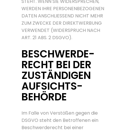
STEHT. WENN SIE WIDERSPRECHEN,
WERDEN IHRE PERSONENBEZOGENEN
DATEN ANSCHLIESSEND NICHT MEHR
ZUM ZWECKE DER DIREKTWERBUNG
VERWENDET (WIDERSPRUCH NACH
ART. 21 ABS. 2 DSGVO).
BESCHWERDE­
RECHT BEI DER
ZUSTÄNDIGEN
AUFSICHTS­
BEHÖRDE
Im Falle von Verstößen gegen die
DSGVO steht den Betroffenen ein
Beschwerderecht bei einer