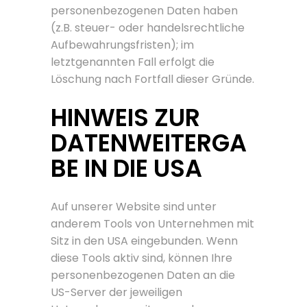
personenbezogenen Daten haben
(z.B. steuer- oder handelsrechtliche
Aufbewahrungsfristen); im
letztgenannten Fall erfolgt die
Löschung nach Fortfall dieser Gründe.
HINWEIS ZUR
DATENWEITERGA
BE IN DIE USA
Auf unserer Website sind unter
anderem Tools von Unternehmen mit
Sitz in den USA eingebunden. Wenn
diese Tools aktiv sind, können Ihre
personenbezogenen Daten an die
US-Server der jeweiligen