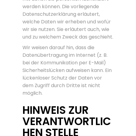
werden können. Die vorliegende
Datenschutzerklärung erläutert,
welche Daten wir erheben und wofür
wir sie nutzen. Sie erläutert auch, wie
und zu welchem Zweck das geschieht.
Wir weisen darauf hin, dass die
Datenübertragung im Internet (z. B.
bei der Kommunikation per E-Mail)
Sicherheitslücken aufweisen kann. Ein
lückenloser Schutz der Daten vor
dem Zugriff durch Dritte ist nicht
möglich.
HINWEIS ZUR
VERANTWORTLIC
HEN STELLE