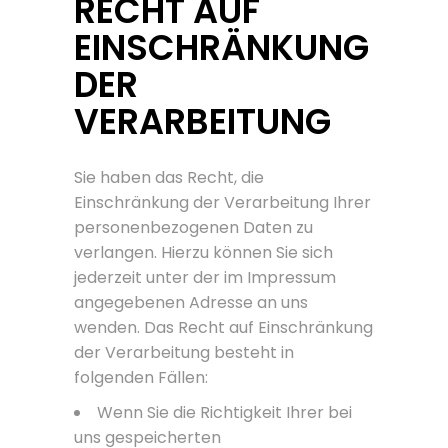
RECHT AUF
EINSCHRÄNKUNG
DER
VERARBEITUNG
Sie haben das Recht, die
Einschränkung der Verarbeitung Ihrer
personenbezogenen Daten zu
verlangen. Hierzu können Sie sich
jederzeit unter der im Impressum
angegebenen Adresse an uns
wenden. Das Recht auf Einschränkung
der Verarbeitung besteht in
folgenden Fällen:
Wenn Sie die Richtigkeit Ihrer bei
uns gespeicherten