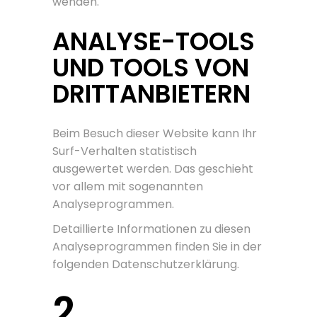
wenden.
ANALYSE-TOOLS
UND TOOLS VON
DRITT­ANBIETERN
Beim Besuch dieser Website kann Ihr
Surf-Verhalten statistisch
ausgewertet werden. Das geschieht
vor allem mit sogenannten
Analyseprogrammen.
Detaillierte Informationen zu diesen
Analyseprogrammen finden Sie in der
folgenden Datenschutzerklärung.
2.